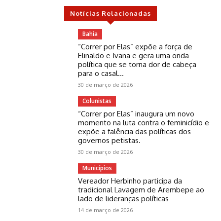
Notícias Relacionadas
Bahia
“Correr por Elas” expõe a força de
Elinaldo e Ivana e gera uma onda
política que se torna dor de cabeça
para o casal...
30 de março de 2026
Colunistas
“Correr por Elas” inaugura um novo
momento na luta contra o feminicídio e
expõe a falência das políticas dos
governos petistas.
30 de março de 2026
Municípios
Vereador Herbinho participa da
tradicional Lavagem de Arembepe ao
lado de lideranças políticas
14 de março de 2026