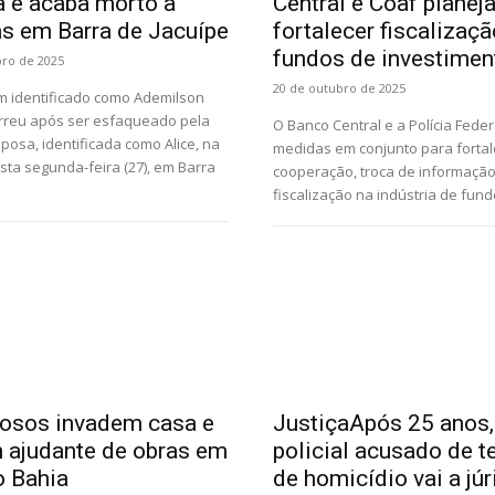
 e acaba morto a
Central e Coaf plane
s em Barra de Jacuípe
fortalecer fiscalizaç
fundos de investimen
bro de 2025
20 de outubro de 2025
identificado como Ademilson
reu após ser esfaqueado pela
O Banco Central e a Polícia Fede
posa, identificada como Alice, na
medidas em conjunto para fortal
ta segunda-feira (27), em Barra
cooperação, troca de informação
fiscalização na indústria de fundo
osos invadem casa e
JustiçaApós 25 anos,
ajudante de obras em
policial acusado de t
 Bahia
de homicídio vai a jú