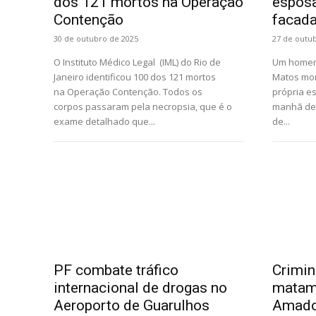
dos 121 mortos na Operação
esposa
Contenção
facada
30 de outubro de 2025
27 de outu
O Instituto Médico Legal (IML) do Rio de
Um homem 
Janeiro identificou 100 dos 121 mortos
Matos mor
na Operação Contenção. Todos os
própria es
corpos passaram pela necropsia, que é o
manhã des
exame detalhado que...
de...
PF combate tráfico
Crimin
internacional de drogas no
matam 
Aeroporto de Guarulhos
Amado