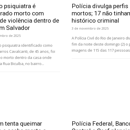
 psiquiatra é
Polícia divulga perfis
trado morto com
mortos; 17 não tinha
 de violência dentro de
histórico criminal
m Salvador
3 de novembro de 2025
mbro de 2025
A Polícia Civil do Rio de Janeiro d
fim da noite deste domingo (2) o 
 psiquiatra identificado como
imagens de 115 das 117 pessoas.
rros Cavalcanti, de 45 anos, foi
o morto dentro da casa onde
 Rua Bicuíba, no bairro...
 tenta queimar
Polícia Federal, Banc