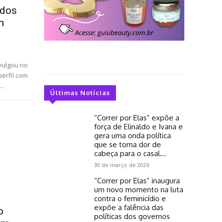
 dos
m
ivulgou no
perfil com
..
Últimas Notícias
“Correr por Elas” expõe a
força de Elinaldo e Ivana e
gera uma onda política
que se torna dor de
cabeça para o casal...
30 de março de 2026
“Correr por Elas” inaugura
um novo momento na luta
contra o feminicídio e
expõe a falência das
o
políticas dos governos