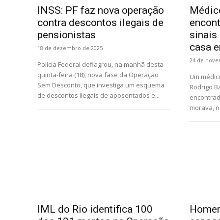
INSS: PF faz nova operação
Médico
contra descontos ilegais de
encon
pensionistas
sinais
casa e
18 de dezembro de 2025
24 de nove
Polícia Federal deflagrou, na manhã desta
quinta-feira (18), nova fase da Operação
Um médico
Sem Desconto, que investiga um esquema
Rodrigo Ba
de descontos ilegais de aposentados e...
encontrad
morava, na
IML do Rio identifica 100
Homem