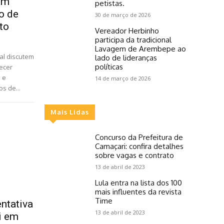
jam
petistas.
ão de
30 de março de 2026
to
Vereador Herbinho
participa da tradicional
Lavagem de Arembepe ao
ral discutem
lado de lideranças
políticas
ecer
 e
14 de março de 2026
s de...
Mais Lidas
Concurso da Prefeitura de
Camaçari: confira detalhes
sobre vagas e contrato
13 de abril de 2023
Lula entra na lista dos 100
mais influentes da revista
Time
entativa
13 de abril de 2023
ri em