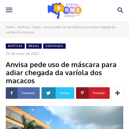
Home
Notícias
Brasil
Anvisa pede uso de máscara para adiar chegada da
varíola dos macacos
NOTÍCIAS
BRASIL
ZDESTAQUE
24 de maio de 2022
Anvisa pede uso de máscara para
adiar chegada da varíola dos
macacos
Facebook
Twitter
Pinterest