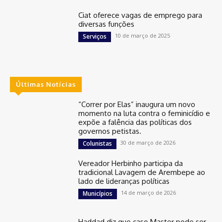
Ciat oferece vagas de emprego para
diversas funções
10 de março de 2025
Serviços
Últimas Notícias
“Correr por Elas” inaugura um novo
momento na luta contra o feminicídio e
expõe a falência das políticas dos
governos petistas.
30 de março de 2026
Colunistas
Vereador Herbinho participa da
tradicional Lavagem de Arembepe ao
lado de lideranças políticas
14 de março de 2026
Municípios
Haddad diz que caso Master pode ser