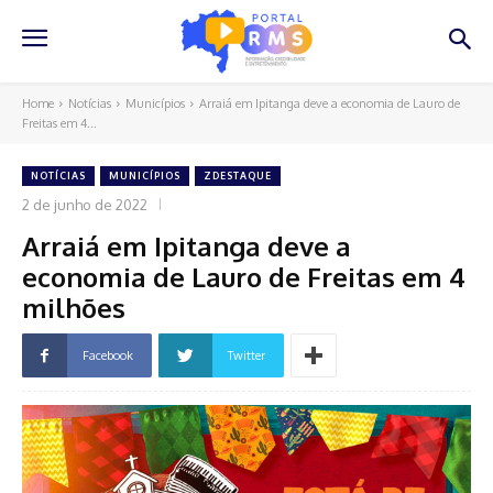
Home
Notícias
Municípios
Arraiá em Ipitanga deve a economia de Lauro de
Freitas em 4...
NOTÍCIAS
MUNICÍPIOS
ZDESTAQUE
2 de junho de 2022
Arraiá em Ipitanga deve a
economia de Lauro de Freitas em 4
milhões
Facebook
Twitter