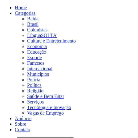
Home
Categorias
Bahia
Brasil
Colunistas
LínguaSOLTA
Cultura e Entretenimento
Economia
Educação
Esporte
Famosos
Internacional
Municípios
Polícia
Política
Religião
Saúde e Bem Estar
Serviços
Tecnologia e Inovação
Vagas de Emprego
Anúncie
Sobre
Contato