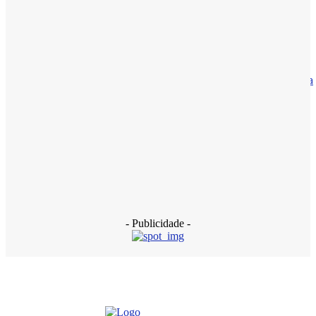
14 de março de 2026
Brasil
Haddad diz que caso Master pode ser a maior fraude bancária
do país
13 de janeiro de 2026
Polícia
INSS: PF faz nova operação contra descontos ilegais de
pensionistas
18 de dezembro de 2025
- Publicidade -