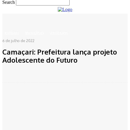
Search
Home
Notícias
Municípios
Camaçari: Prefeitura lança projeto Adolescente do Futuro
NOTÍCIAS
MUNICÍPIOS
ZDESTAQUE
6 de julho de 2022
Camaçari: Prefeitura lança projeto
Adolescente do Futuro
Facebook
Twitter
Pinterest
WhatsApp