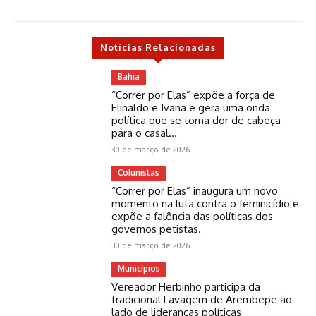
Notícias Relacionadas
Bahia
“Correr por Elas” expõe a força de
Elinaldo e Ivana e gera uma onda
política que se torna dor de cabeça
para o casal...
30 de março de 2026
Colunistas
“Correr por Elas” inaugura um novo
momento na luta contra o feminicídio e
expõe a falência das políticas dos
governos petistas.
30 de março de 2026
Municípios
Vereador Herbinho participa da
tradicional Lavagem de Arembepe ao
lado de lideranças políticas