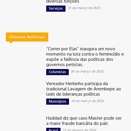
diversas funções
10 de março de 2025
Serviços
Últimas Notícias
“Correr por Elas” inaugura um novo
momento na luta contra o feminicídio e
expõe a falência das políticas dos
governos petistas.
30 de março de 2026
Colunistas
Vereador Herbinho participa da
tradicional Lavagem de Arembepe ao
lado de lideranças políticas
14 de março de 2026
Municípios
Haddad diz que caso Master pode ser
a maior fraude bancária do país
13 de janeiro de 2026
Brasil