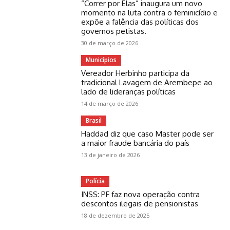
“Correr por Elas” inaugura um novo
momento na luta contra o feminicídio e
expõe a falência das políticas dos
governos petistas.
30 de março de 2026
Municípios
Vereador Herbinho participa da
tradicional Lavagem de Arembepe ao
lado de lideranças políticas
14 de março de 2026
Brasil
Haddad diz que caso Master pode ser
a maior fraude bancária do país
13 de janeiro de 2026
Polícia
INSS: PF faz nova operação contra
descontos ilegais de pensionistas
18 de dezembro de 2025