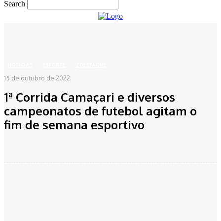
Search
Home
Notícias
Esporte
1ª Corrida Camaçari e diversos campeonatos de futebol
agitam o fim de...
NOTÍCIAS
ESPORTE
ZDESTAQUE
15 de outubro de 2022
1ª Corrida Camaçari e diversos
campeonatos de futebol agitam o
fim de semana esportivo
Facebook
Twitter
Pinterest
WhatsApp