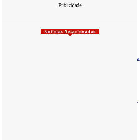
- Publicidade -
Notícias Relacionadas
Bahia
“Correr por Elas” expõe a força de Elinaldo e Ivana e gera uma
onda política que se torna dor de cabeça para o casal...
30 de março de 2026
Colunistas
“Correr por Elas” inaugura um novo momento na luta contra o
feminicídio e expõe a falência das políticas dos governos
petistas.
30 de março de 2026
Municípios