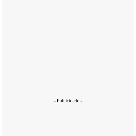
- Publicidade -
Mais um fim de semana repleto de competições esportivas no
município, com destaque para a 1º edição da Corrida Camaçari,
neste domingo (16/10).