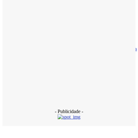
Vereador Herbinho participa da tradicional Lavagem de
Arembepe ao lado de lideranças políticas
14 de março de 2026
Brasil
Haddad diz que caso Master pode ser a maior fraude bancária
do país
13 de janeiro de 2026
Polícia
INSS: PF faz nova operação contra descontos ilegais de
pensionistas
18 de dezembro de 2025
- Publicidade -