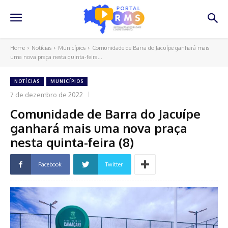
Home
Notícias
Municípios
Comunidade de Barra do Jacuípe ganhará mais
uma nova praça nesta quinta-feira...
NOTÍCIAS
MUNICÍPIOS
7 de dezembro de 2022
Comunidade de Barra do Jacuípe
ganhará mais uma nova praça
nesta quinta-feira (8)
Facebook
Twitter