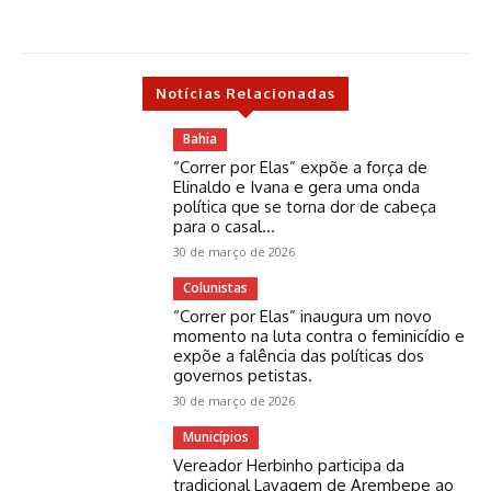
Notícias Relacionadas
Bahia
“Correr por Elas” expõe a força de
Elinaldo e Ivana e gera uma onda
política que se torna dor de cabeça
para o casal...
30 de março de 2026
Colunistas
“Correr por Elas” inaugura um novo
momento na luta contra o feminicídio e
expõe a falência das políticas dos
governos petistas.
30 de março de 2026
Municípios
Vereador Herbinho participa da
tradicional Lavagem de Arembepe ao