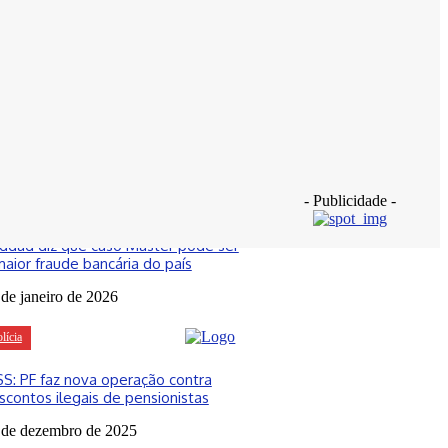
- Publicidade -
asil
ddad diz que caso Master pode ser
maior fraude bancária do país
 de janeiro de 2026
lícia
SS: PF faz nova operação contra
scontos ilegais de pensionistas
 de dezembro de 2025