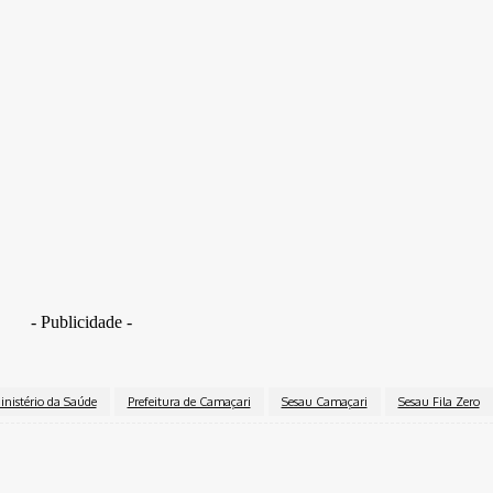
sau Fila Zero e ver, após um ano, que nós conseguimos ven
 enfrentar devido o tamanho do desafio”.
 de duas mil cirurgias eletivas, mais de 246.221 procedim
essoas com investimento de recursos próprios de aproxim
o das Filas de Cirurgias Eletivas, conforme declaração da
m políticas de redução das filas de espera com resultados 
- Publicidade -
inistério da Saúde
Prefeitura de Camaçari
Sesau Camaçari
Sesau Fila Zero
k
Twitter
Pinterest
WhatsApp