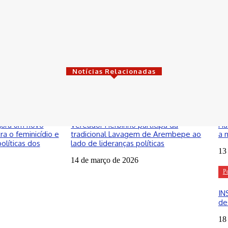
Notícias Relacionadas
Municípios
Br
ugura um novo
Vereador Herbinho participa da
Ha
a o feminicídio e
tradicional Lavagem de Arembepe ao
a 
olíticas dos
lado de lideranças políticas
13
14 de março de 2026
Po
IN
de
18