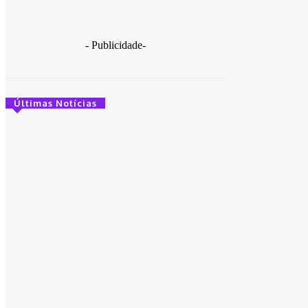
- Publicidade-
Últimas Notícias
“Correr por Elas” inaugura um novo
momento na luta contra o feminicídio e
expõe a falência das políticas dos governos
petistas.
30 de março de 2026
Vereador Herbinho participa da tradicional
Lavagem de Arembepe ao lado de
lideranças políticas
14 de março de 2026
Haddad diz que caso Master pode ser a