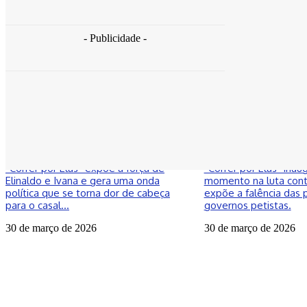
- Publicidade -
Bahia
Colunistas
“Correr por Elas” expõe a força de
“Correr por Elas” ina
Elinaldo e Ivana e gera uma onda
momento na luta contr
política que se torna dor de cabeça
expõe a falência das p
para o casal...
governos petistas.
30 de março de 2026
30 de março de 2026