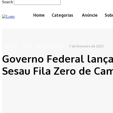
Search
Home
Categorias
Anúncie
Sob
Home
Notícias
Brasil
Governo Federal lança programa de saúde similar ao Sesau Fila Z
7 de fevereiro de 2023
NOTÍCIAS
BRASIL
SAÚDE E BEM ESTAR
Governo Federal lança
Sesau Fila Zero de Ca
Facebook
Twitter
Pinterest
Whats