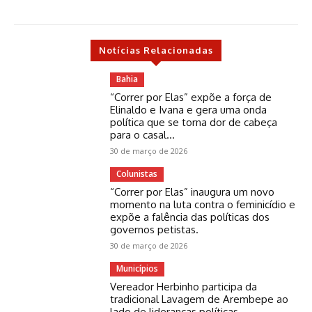
Notícias Relacionadas
Bahia
“Correr por Elas” expõe a força de
Elinaldo e Ivana e gera uma onda
política que se torna dor de cabeça
para o casal...
30 de março de 2026
Colunistas
“Correr por Elas” inaugura um novo
momento na luta contra o feminicídio e
expõe a falência das políticas dos
governos petistas.
30 de março de 2026
Municípios
Vereador Herbinho participa da
tradicional Lavagem de Arembepe ao
lado de lideranças políticas