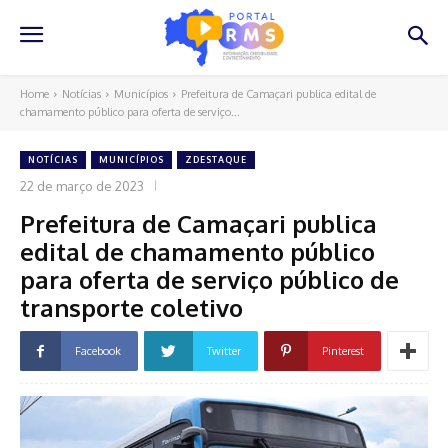
Home
Notícias
Municípios
Prefeitura de Camaçari publica edital de
chamamento público para oferta de serviço...
NOTÍCIAS
MUNICÍPIOS
ZDESTAQUE
22 de março de 2023
Prefeitura de Camaçari publica
edital de chamamento público
para oferta de serviço público de
transporte coletivo
Facebook
Twitter
Pinterest