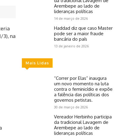
da tradicional Lavagem de
Arembepe ao lado de
lideranças políticas
14 de março de 2026
eria
Haddad diz que caso Master
pode ser a maior fraude
/3), na
bancária do país
13 de janeiro de 2026
Mais Lidas
“Correr por Elas” inaugura
um novo momento na luta
contra o feminicídio e expõe
a falência das políticas dos
governos petistas.
30 de março de 2026
Vereador Herbinho participa
da tradicional Lavagem de
a
Arembepe ao lado de
lideranças políticas