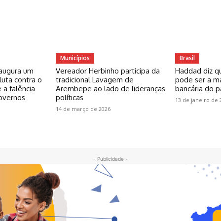
Municípios
Brasil
inaugura um
Vereador Herbinho participa da
Haddad diz q
uta contra o
tradicional Lavagem de
pode ser a ma
 a falência
Arembepe ao lado de lideranças
bancária do p
governos
políticas
13 de janeiro de 
14 de março de 2026
- Publicidade -