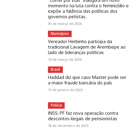
“Correr por Elas” inaugura um novo
momento na luta contra o feminicídio e
expõe a falência das políticas dos
governos petistas.
30 de março de 2026
Municípios
Vereador Herbinho participa da
tradicional Lavagem de Arembepe ao
lado de lideranças políticas
14 de março de 2026
Brasil
Haddad diz que caso Master pode ser
a maior fraude bancária do país
13 de janeiro de 2026
Polícia
INSS: PF faz nova operação contra
descontos ilegais de pensionistas
18 de dezembro de 2025