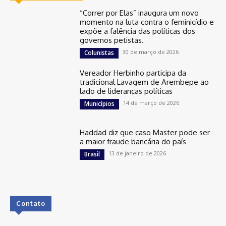
“Correr por Elas” inaugura um novo
momento na luta contra o feminicídio e
expõe a falência das políticas dos
governos petistas.
30 de março de 2026
Colunistas
Vereador Herbinho participa da
tradicional Lavagem de Arembepe ao
lado de lideranças políticas
14 de março de 2026
Municípios
Haddad diz que caso Master pode ser
a maior fraude bancária do país
13 de janeiro de 2026
Brasil
Contato