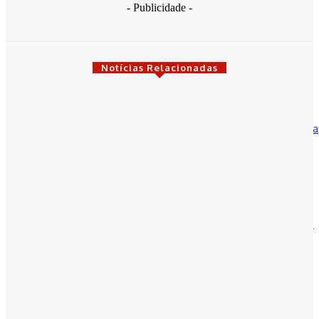
- Publicidade -
Notícias Relacionadas
Bahia
“Correr por Elas” expõe a força de Elinaldo e Ivana e gera uma
onda política que se torna dor de cabeça para o casal...
30 de março de 2026
Colunistas
“Correr por Elas” inaugura um novo momento na luta contra o
feminicídio e expõe a falência das políticas dos governos
petistas.
30 de março de 2026
Municípios