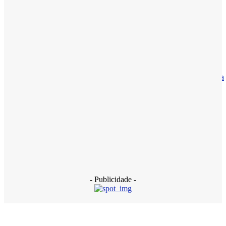
Vereador Herbinho participa da tradicional Lavagem de
Arembepe ao lado de lideranças políticas
14 de março de 2026
Brasil
Haddad diz que caso Master pode ser a maior fraude bancária
do país
13 de janeiro de 2026
Polícia
INSS: PF faz nova operação contra descontos ilegais de
pensionistas
18 de dezembro de 2025
- Publicidade -