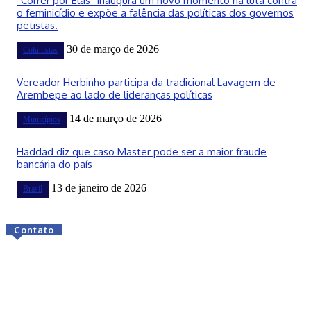
“Correr por Elas” inaugura um novo momento na luta contra
o feminicídio e expõe a falência das políticas dos governos
petistas.
30 de março de 2026
Colunistas
Vereador Herbinho participa da tradicional Lavagem de
Arembepe ao lado de lideranças políticas
14 de março de 2026
Municípios
Haddad diz que caso Master pode ser a maior fraude
bancária do país
13 de janeiro de 2026
Brasil
Contato
© Todos os direitos reservados.
Home
Categorias
Anúncie
Sobre
Contato