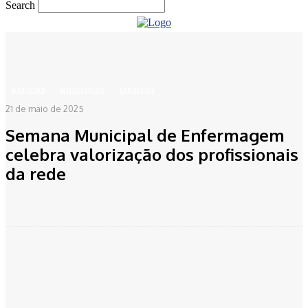
Search
Home
Notícias
Municípios
Semana Municipal de Enfermagem celebra valorização
dos profissionais da rede
NOTÍCIAS
MUNICÍPIOS
SERVIÇOS
21 de maio de 2025
Semana Municipal de Enfermagem
celebra valorização dos profissionais
da rede
Facebook
Twitter
Pinterest
WhatsApp