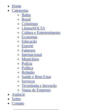
Home
Categorias
Bahia
Brasil
Colunistas
LínguaSOLTA
Cultura e Entretenimento
Economia
Educação
Esporte
Famosos
Internacional
Municípios
Polícia
Política
Religião
Saúde e Bem Estar
Serviços
Tecnologia e Inovação
Vagas de Emprego
Anúncie
Sobre
Contato