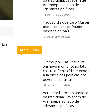
da tradicional Lavagem de
Arembepe ao lado de
lideranças políticas
14 de março de 2026
Haddad diz que caso Master
pode ser a maior fraude
bancária do país
13 de janeiro de 2026
ia),
Mais Lidas
“Correr por Elas” inaugura
um novo momento na luta
contra o feminicídio e expõe
a falência das políticas dos
governos petistas.
30 de março de 2026
Vereador Herbinho participa
da tradicional Lavagem de
Arembepe ao lado de
lideranças políticas