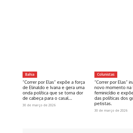
Bahia
Colunistas
“Correr por Elas” expõe a força
“Correr por Elas” 
de Elinaldo e Ivana e gera uma
novo momento na l
onda política que se torna dor
feminicídio e expõe
de cabeça para o casal...
das políticas dos 
petistas.
30 de março de 2026
30 de março de 2026