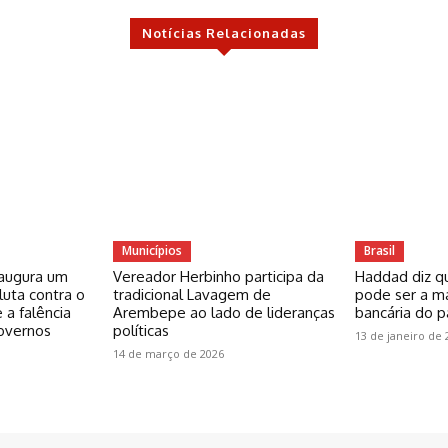
Notícias Relacionadas
Municípios
Brasil
inaugura um
Vereador Herbinho participa da
Haddad diz q
uta contra o
tradicional Lavagem de
pode ser a ma
 a falência
Arembepe ao lado de lideranças
bancária do p
governos
políticas
13 de janeiro de 
14 de março de 2026