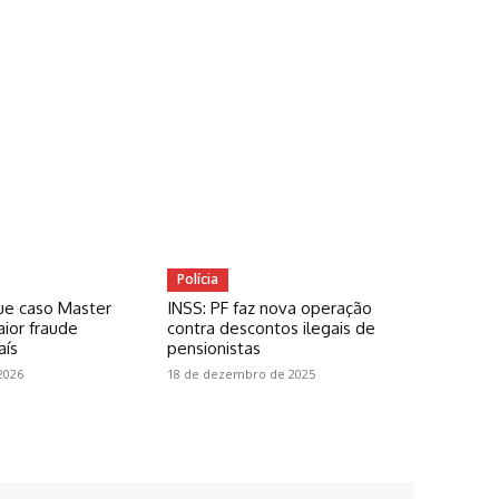
Polícia
ue caso Master
INSS: PF faz nova operação
ior fraude
contra descontos ilegais de
aís
pensionistas
2026
18 de dezembro de 2025