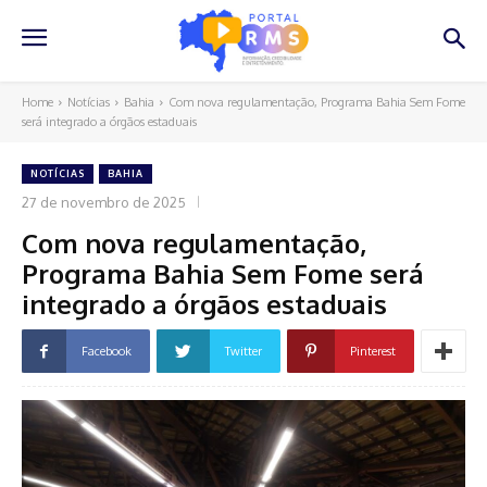
Home
Notícias
Bahia
Com nova regulamentação, Programa Bahia Sem Fome
será integrado a órgãos estaduais
NOTÍCIAS
BAHIA
27 de novembro de 2025
Com nova regulamentação,
Programa Bahia Sem Fome será
integrado a órgãos estaduais
Facebook
Twitter
Pinterest