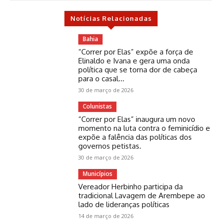
Notícias Relacionadas
Bahia
“Correr por Elas” expõe a força de
Elinaldo e Ivana e gera uma onda
política que se torna dor de cabeça
para o casal...
30 de março de 2026
Colunistas
“Correr por Elas” inaugura um novo
momento na luta contra o feminicídio e
expõe a falência das políticas dos
governos petistas.
30 de março de 2026
Municípios
Vereador Herbinho participa da
tradicional Lavagem de Arembepe ao
lado de lideranças políticas
14 de março de 2026