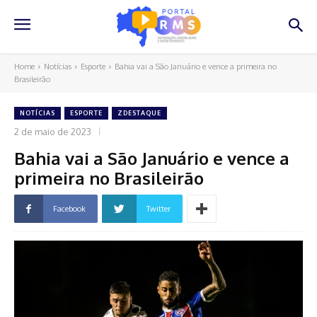
Home
Notícias
Esporte
Bahia vai a São Januário e vence a primeira no
Brasileirão
NOTÍCIAS
ESPORTE
ZDESTAQUE
2 de maio de 2023
Bahia vai a São Januário e vence a
primeira no Brasileirão
Facebook
Twitter