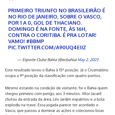
PRIMEIRO TRIUNFO NO BRASILEIRÃO É
NO RIO DE JANEIRO, SOBRE O VASCO,
POR 1 A 0, GOL DE THACIANO.
DOMINGO É NA FONTE, ÀS 16H,
CONTRA O CORITIBA. É PRA LOTAR!
VAMO!
#BBMP
PIC.TWITTER.COM/A90UQ4EIIZ
— Esporte Clube Bahia (@ecbahia)
May 2, 2023
Este resultado levou o Bahia à 15ª posição. Já o Cruzmaltino
ocupa a 9ª posição da classificação com quatro pontos.
Mesmo estando na condição de visitante, foi o Bahia quem
chegou primeiro com perigo, aos 3 minutos. Vítor Jacaré
chutou da entrada da área, Léo Jardim espalmou e a bola
explodiu na trave. Essa jogada parece ter acordado o
Vasco, que passou a dominar as ações e colecionou boas