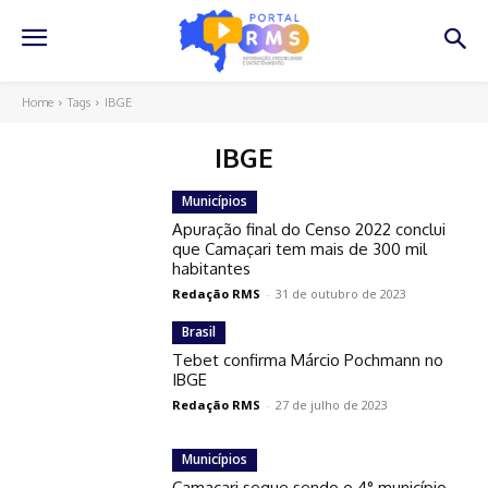
Home
Tags
IBGE
IBGE
Municípios
Apuração final do Censo 2022 conclui
que Camaçari tem mais de 300 mil
habitantes
Redação RMS
-
31 de outubro de 2023
Brasil
Tebet confirma Márcio Pochmann no
IBGE
Redação RMS
-
27 de julho de 2023
Municípios
Camaçari segue sendo o 4° município