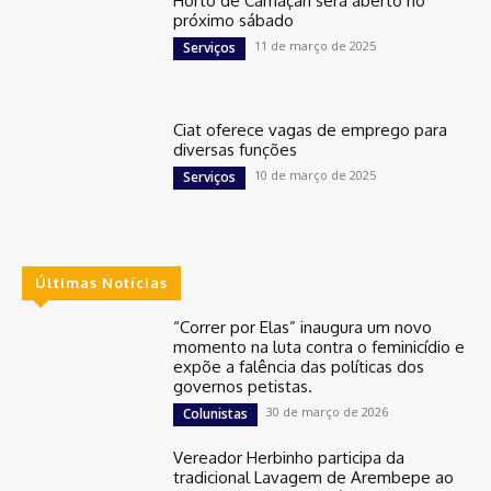
Horto de Camaçari será aberto no
próximo sábado
11 de março de 2025
Serviços
Ciat oferece vagas de emprego para
diversas funções
10 de março de 2025
Serviços
Últimas Notícias
“Correr por Elas” inaugura um novo
momento na luta contra o feminicídio e
expõe a falência das políticas dos
governos petistas.
30 de março de 2026
Colunistas
Vereador Herbinho participa da
tradicional Lavagem de Arembepe ao