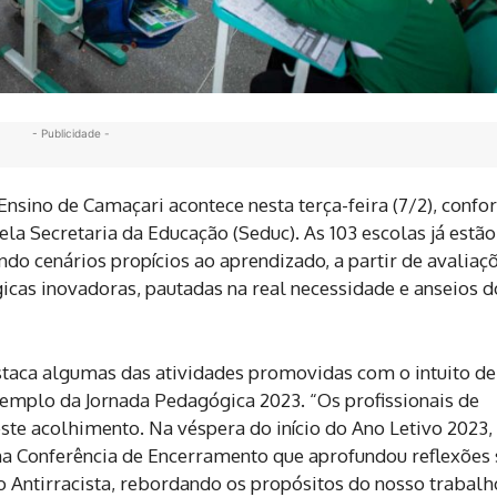
- Publicidade -
 Ensino de Camaçari acontece nesta terça-feira (7/2), conf
la Secretaria da Educação (Seduc). As 103 escolas já estão
ndo cenários propícios ao aprendizado, a partir de avaliaç
icas inovadoras, pautadas na real necessidade e anseios d
estaca algumas das atividades promovidas com o intuito de
xemplo da Jornada Pedagógica 2023. “Os profissionais de
te acolhimento. Na véspera do início do Ano Letivo 2023,
a Conferência de Encerramento que aprofundou reflexões
 Antirracista, rebordando os propósitos do nosso trabalh