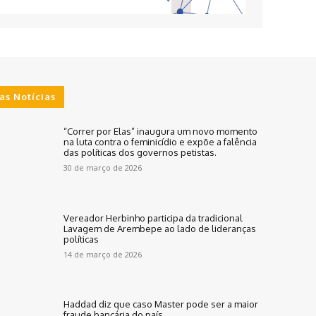
as Notícias
“Correr por Elas” inaugura um novo momento
na luta contra o feminicídio e expõe a falência
das políticas dos governos petistas.
30 de março de 2026
Vereador Herbinho participa da tradicional
Lavagem de Arembepe ao lado de lideranças
políticas
14 de março de 2026
Haddad diz que caso Master pode ser a maior
fraude bancária do país