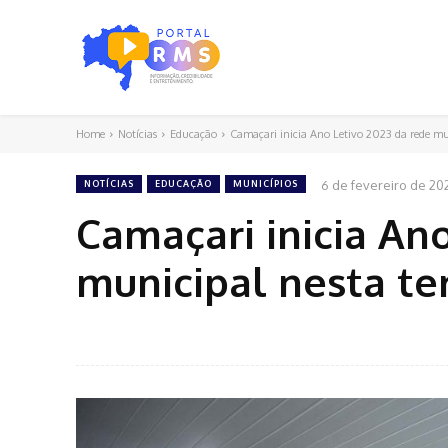
Home
Notícias
Educação
Camaçari inicia Ano Letivo 2023 da rede mun
6 de fevereiro de 20
NOTÍCIAS
EDUCAÇÃO
MUNICÍPIOS
Camaçari inicia An
municipal nesta ter