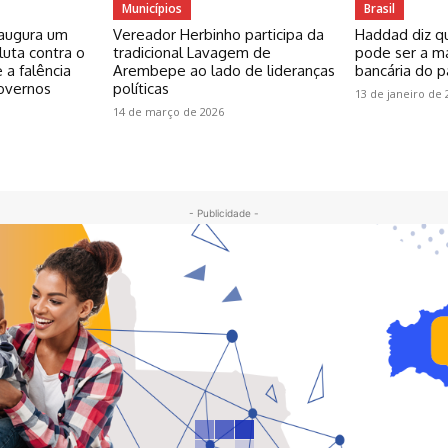
Municípios
Brasil
inaugura um
Vereador Herbinho participa da
Haddad diz q
uta contra o
tradicional Lavagem de
pode ser a ma
 a falência
Arembepe ao lado de lideranças
bancária do p
governos
políticas
13 de janeiro de 
14 de março de 2026
- Publicidade -