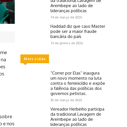
da tradicional Lavagem de
Arembepe ao lado de
lideranças políticas
14 de março de 2026
Haddad diz que caso Master
pode ser a maior fraude
bancária do país
13 de janeiro de 2026
orme
 na
Mais Lidas
ões
“Correr por Elas” inaugura
os
um novo momento na luta
contra o feminicídio e expõe
a falência das políticas dos
governos petistas.
30 de março de 2026
Vereador Herbinho participa
da tradicional Lavagem de
 sobre
Arembepe ao lado de
o e nos
lideranças políticas