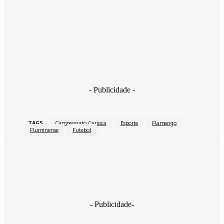
O confronto, válido pelo jogo de ida da terceira fase da
competição, será diante do Paysandu-PA, às 19h30, no
Maracanã. A partida de volta, em Belém, ocorrerá no dia 25/04.
O time que levar a melhor no placar agregado garante a
classificação para as oitavas de final.
Foto: Marcelo Gonçalves / FFC
- Publicidade -
TAGS
Campeonato Carioca
Esporte
Flamengo
Fluminense
Futebol
Facebook
Twitter
Pinterest
WhatsApp
- Publicidade-