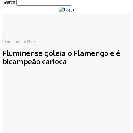
Search
Home
Notícias
Esporte
Fluminense goleia o Flamengo e é bicampeão carioca
NOTÍCIAS
ESPORTE
10 de abril de 2023
Fluminense goleia o Flamengo e é
bicampeão carioca
Facebook
Twitter
Pinterest
WhatsApp