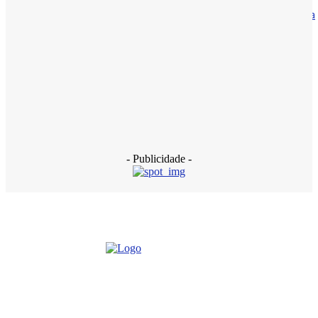
Haddad diz que caso Master pode ser a maior fraude bancária
do país
13 de janeiro de 2026
Polícia
INSS: PF faz nova operação contra descontos ilegais de
pensionistas
18 de dezembro de 2025
- Publicidade -