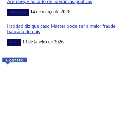
Arembepe ao lado de lideranças políticas
14 de março de 2026
Municípios
Haddad diz que caso Master pode ser a maior fraude
bancária do país
13 de janeiro de 2026
Brasil
Contato
© Todos os direitos reservados.
Home
Categorias
Anúncie
Sobre
Contato