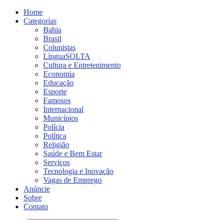
Home
Categorias
Bahia
Brasil
Colunistas
LínguaSOLTA
Cultura e Entretenimento
Economia
Educação
Esporte
Famosos
Internacional
Municípios
Polícia
Política
Religião
Saúde e Bem Estar
Serviços
Tecnologia e Inovação
Vagas de Emprego
Anúncie
Sobre
Contato