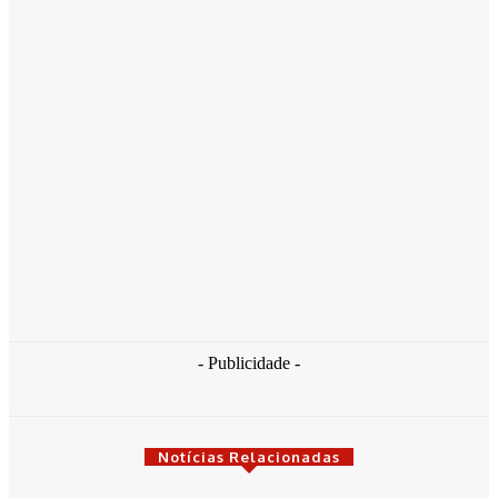
“Correr por Elas” inaugura um novo momento na luta contra
o feminicídio e expõe a falência das políticas dos governos
petistas.
30 de março de 2026
Vereador Herbinho participa da tradicional Lavagem de
Arembepe ao lado de lideranças políticas
14 de março de 2026
Haddad diz que caso Master pode ser a maior fraude
bancária do país
13 de janeiro de 2026
- Publicidade -
Notícias Relacionadas